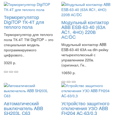
Терморегулятор
DigiTOP ТК-4Т для
Модульный контактор
теплого пола
ABB ESB-63-40 (63А
AC1, 4НО) 220В
Терморегулятор для теплого
АС/DC
пола ТК-4Т ТМ DigiTOP – это
Модульный контактор ABB
специальная модель
ESB-63-40 63А на din-рейку
программируемого
четырехполюсный с
цифрового..
управлением 220в.
3320 р.
(оригинал, Ге..
10650 р.
Автоматический
Устройство защитного
выключатель ABB
отключения УЗО ABB
SH203L C63
FH204 AC-63/0,3