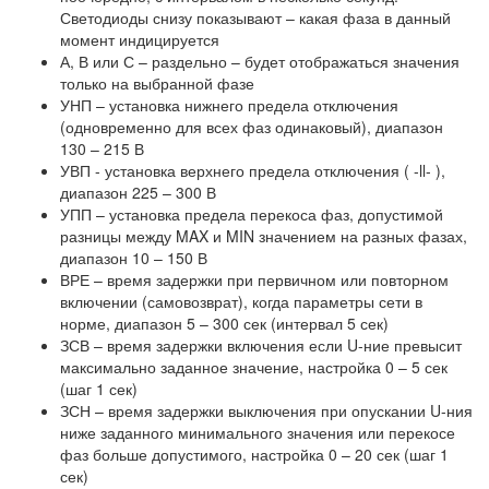
Светодиоды снизу показывают – какая фаза в данный
момент индицируется
А, В или С – раздельно – будет отображаться значения
только на выбранной фазе
УНП – установка нижнего предела отключения
(одновременно для всех фаз одинаковый), диапазон
130 – 215 В
УВП - установка верхнего предела отключения ( -ll- ),
диапазон 225 – 300 В
УПП – установка предела перекоса фаз, допустимой
разницы между MAX и MIN значением на разных фазах,
диапазон 10 – 150 В
ВРЕ – время задержки при первичном или повторном
включении (самовозврат), когда параметры сети в
норме, диапазон 5 – 300 сек (интервал 5 сек)
ЗСВ – время задержки включения если U-ние превысит
максимально заданное значение, настройка 0 – 5 сек
(шаг 1 сек)
ЗСН – время задержки выключения при опускании U-ния
ниже заданного минимального значения или перекосе
фаз больше допустимого, настройка 0 – 20 сек (шаг 1
сек)