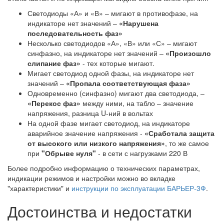
Светодиоды «А» и «В» – мигают в противофазе, на
индикаторе нет значений –
«Нарушена
последовательность фаз»
Несколько светодиодов «А», «В» или «С» – мигают
синфазно, на индикаторе нет значений –
«Произошло
слипание фаз»
- тех которые мигают.
Мигает светодиод одной фазы, на индикаторе нет
значений –
«Пропала соответствующая фаза»
Одновременно (синфазно) мигают два светодиода, –
«Перекос фаз»
между ними, на табло – значение
напряжения, разница U-ний в вольтах
На одной фазе мигает светодиод, на индикаторе
аварийное значение напряжения -
«Сработала защита
от высокого или низкого напряжения»
, то же самое
при
"Обрыве нуля"
- в сети с нагрузками 220 В
Более подробно информацию о технических параметрах,
индикации режимов и настройки можно во вкладке
"характеристики" и
инструкции по эксплуатации БАРЬЕР-3Ф
.
Достоинства и недостатки