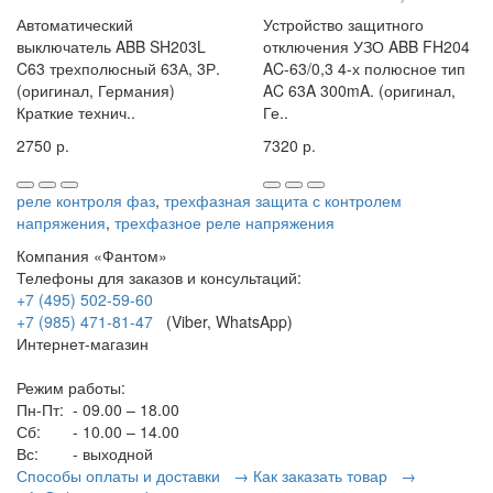
Автоматический
Устройство защитного
выключатель ABB SH203L
отключения УЗО ABB FH204
C63 трехполюсный 63А, 3Р.
AC-63/0,3 4-х полюсное тип
(оригинал, Германия)
AC 63A 300mA. (оригинал,
Краткие технич..
Ге..
2750 р.
7320 р.
реле контроля фаз
,
трехфазная защита с контролем
напряжения
,
трехфазное реле напряжения
Компания «Фантом»
Телефоны для заказов и консультаций:
+7 (495) 502-59-60
+7 (985) 471-81-47
(Viber, WhatsApp)
Интернет-магазин
Режим работы:
Пн-Пт:
- 09.00 – 18.00
Сб:
- 10.00 – 14.00
Вс:
- выходной
Способы оплаты и доставки →
Как заказать товар →