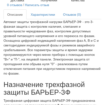
0 отзывов
/
Написать отзыв
Описание
Характеристики
Отзывов (0)
Автомат защиты трехфазной нагрузки БАРЬЕР-3Ф - это 3-
фазная защита с контролем наличия, слипания и
правильности чередования фаз, контролем допустимых
уровней питающего напряжения и его перекоса по фазам.
Оснащена цифровой индикацией напряжения фаз А, В и С и
светодиодами индицируемой фазы и режимов аварийного
срабатывания. Все параметры защиты и время задержки
программируются через меню прибора с помощью кнопок
"В+" и "П-", на лицевой панели. Электронная защита от
пропадания или обрыва нуля "0" - реализована путем
отключения питания при недопустимом перекосе напряжений
по фазам.
Назначение трехфазной
защиты БАРЬЕР-3Ф
Трехфазная цифровая защита БАРЬЕР-3Ф предназначена
для защиты от перенапряжения 3-фазных нагрузок
и их