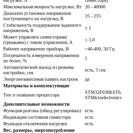
нагрузки, А
симистора)
Максимальная мощность нагрузки, Вт
20 - 40000
Диапазон установки напряжения
35 - 255
поступающего на нагрузку, В
Стабильность поддержания заданного
± 1
напряжения, В
Может управлять симисторами
≤ 1,0
(триаками) с током управления, А
Рабочее напряжение прибора, В
~40-400, 50 Гц
Погрешность измерения напряжения
1
не более, %
Автоматический выход из режима
есть, 5 сек
настройки, сек
Энергонезависимая память настроек
да
Материалы и комплектующие
STM32F030K6T6,
Тип и название процессора
STMicroelectronics
Дополнительные возможности
Функция разгона (обход регулировки)
есть
Индикация состояния симистора
есть
Функция отключения нагрузки
есть
Вес, размеры, энергопотребление