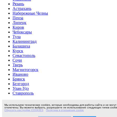
Рязань
Астрахань
Набережные Челны
Пенза
Липецк
Киров
Чебоксары
Тула
Калининград
Балашиха
Курск
Севастополь
Сочи
Тверь
Магнитогорск
Иваново
Брянск
Белгород
Улан-Удэ
Ставрополь
Мы используем технические cookies, которые необходимы для работы сайта и не могут
отключены. Вы можете выбрать, разрешаете ли использование следующих типов cooki
Сбросить настройки COOKIES
Политика в отношении cookie