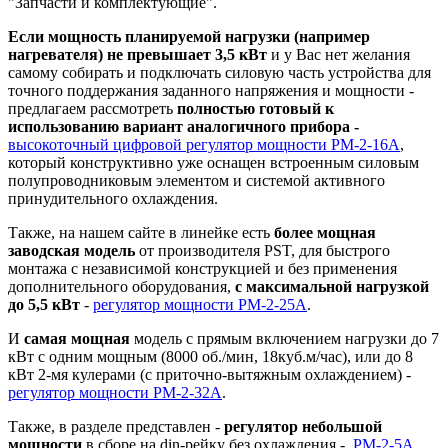
"Запчасти и комплектующие".
Если мощность планируемой нагрузки (например
нагревателя) не превышает 3,5 кВт
и у Вас нет желания
самому собирать и подключать силовую часть устройства для
точного поддержания заданного напряжения и мощности -
предлагаем рассмотреть
полностью готовый к
использованию вариант аналогичного прибора -
высокоточный цифровой регулятор мощности РМ-2-16А
,
который конструктивно уже оснащен встроенным силовым
полупроводниковым элементом и системой активного
принудительного охлаждения.
Также, на нашем сайте в линейке есть
более мощная
заводская модель
от производителя PST, для быстрого
монтажа с независимой конструкцией и без применения
дополнительного оборудования,
с максимальной нагрузкой
до 5,5 кВт
-
регулятор мощности РМ-2-25А
.
И
самая мощная
модель с прямым включением нагрузки до 7
кВт с одним мощным (8000 об./мин, 18куб.м/час), или до 8
кВт 2-мя кулерами (с приточно-вытяжным охлаждением) -
регулятор мощности РМ-2-32А
.
Также, в разделе представлен -
регулятор небольшой
мощности
в сборе на din-рейку без охлаждения -
РМ-2-5А