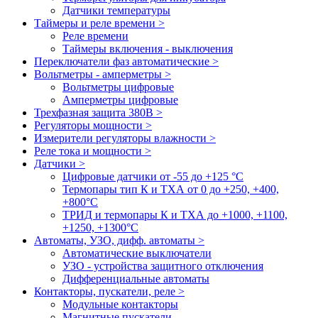
Датчики температуры
Таймеры и реле времени >
Реле времени
Таймеры включения - выключения
Переключатели фаз автоматические >
Вольтметры - амперметры >
Вольтметры цифровые
Амперметры цифровые
Трехфазная защита 380В >
Регуляторы мощности >
Измерители регуляторы влажности >
Реле тока и мощности >
Датчики >
Цифровые датчики от -55 до +125 °С
Термопары тип К и ТХА от 0 до +250, +400,
+800°C
ТРИД и термопары К и ТХА до +1000, +1100,
+1250, +1300°C
Автоматы, УЗО, дифф. автоматы >
Автоматические выключатели
УЗО - устройства защитного отключения
Дифференциальные автоматы
Контакторы, пускатели, реле >
Модульные контакторы
Магнитные пускатели