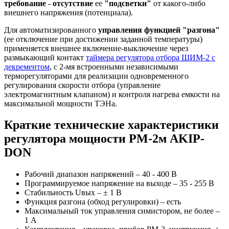
требование
-
отсутствие
ее
"подсветки"
от какого-либо
внешнего напряжения (потенциала).
Для автоматизированного
управления функцией "разгона"
(ее отключение при достижении заданной температуры)
применяется внешнее включение-выключение через
размыкающий контакт
таймера
регулятора отбора ШИМ-2
с
декрементом
, с 2-мя встроенными независимыми
терморегуляторами для реализации одновременного
регулирования скорости отбора (управление
электромагнитным клапаном) и контроля нагрева емкости на
максимальной мощности ТЭНа.
Краткие технические характеристики
регулятора мощности РМ-2м AKIP-
DON
Рабочий диапазон напряжений – 40 - 400 В
Программируемое напряжение на выходе – 35 - 255 В
Стабильность Uвых – ± 1 В
Функция разгона (обход регулировки) – есть
Максимальный ток управления симистором, не более –
1 А