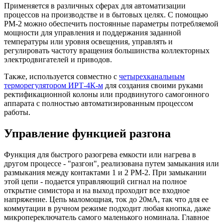
Применяется в различных сферах для автоматизации
процессов на производстве и в бытовых целях. С помощью
РМ-2 можно обеспечить постоянные параметры потребляемой
мощности для управления и поддержания заданной
температуры или уровня освещения, управлять и
регулировать частоту вращения большинства коллекторных
электродвигателей и приводов.
Также, используется совместно с
четырехканальным
терморегулятором ИРТ-4К-м
для создания своими руками
ректификационной колоны или продвинутого самогонного
аппарата с полностью автоматизированным процессом
работы.
Управление функцией разгона
Функция для быстрого разогрева емкости или нагрева в
другом процессе - "разгон", реализована путем замыкания или
размыкания между контактами 1 и 2 РМ-2. При замыкании
этой цепи - подается управляющий сигнал на полное
открытие симистора и на выход проходит все входное
напряжение. Цепь маломощная, ток до 20мА, так что для ее
коммутации в ручном режиме подходит любая кнопка, даже
микропереключатель самого маленького номинала. Главное