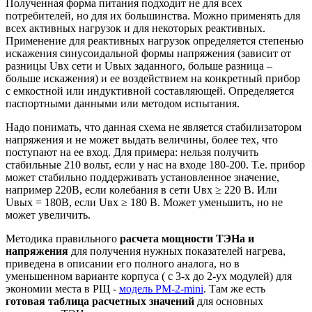
Полученная форма питания подходит не для всех
потребителей, но для их большинства. Можно применять для
всех активных нагрузок и для некоторых реактивных.
Применение для реактивных нагрузок определяется степенью
искажения синусоидальной формы напряжения (зависит от
разницы Uвх сети и Uвых заданного, больше разница –
больше искажения) и ее воздействием на конкретный прибор
с емкостной или индуктивной составляющей. Определяется
паспортными данными или методом испытания.
Надо понимать, что данная схема не является стабилизатором
напряжения и не может выдать величины, более тех, что
поступают на ее вход. Для примера: нельзя получить
стабильные 210 вольт, если у нас на входе 180-200. Т.е. прибор
может стабильно поддерживать установленное значение,
например 220В, если колебания в сети Uвх ≥ 220 В. Или
Uвых = 180В, если Uвх ≥ 180 В. Может уменьшить, но не
может увеличить.
Методика правильного
расчета мощности ТЭНа и
напряжения
для получения нужных показателей нагрева,
приведена в описании его полного аналога, но в
уменьшенном варианте корпуса ( с 3-х до 2-ух модулей) для
экономии места в РЩ -
модель РМ-2-mini
. Там же есть
готовая таблица расчетных значений
для основных