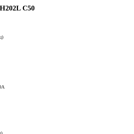
SH202L C50
ц)
0А
ц)