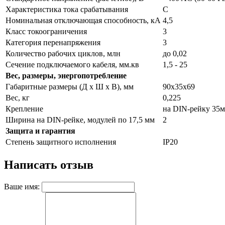
Характеристика тока срабатывания
С
Номинальная отключающая способность, кА
4,5
Класс токоограничения
3
Категория перенапряжения
3
Количество рабочих циклов, млн
до 0,02
Сечение подключаемого кабеля, мм.кв
1,5 - 25
Вес, размеры, энергопотребление
Габаритные размеры (Д х Ш х В), мм
90х35х69
Вес, кг
0,225
Крепление
на DIN-рейку 35
Ширина на DIN-рейке, модулей по 17,5 мм
2
Защита и гарантия
Степень защитного исполнения
IP20
Написать отзыв
Ваше имя: