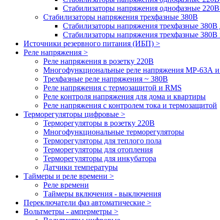
Стабилизаторы напряжения однофазные 220В
Стабилизаторы напряжения трехфазные 380В
Cтабилизаторы напряжения трехфазные 380В 
Стабилизаторы напряжения трехфазные 380
Источники резервного питания (ИБП) >
Реле напряжения >
Реле напряжения в розетку 220В
Многофункциональные реле напряжения МР-63А 
Трехфазные реле напряжения ~ 380В
Реле напряжения с термозащитой и RMS
Реле контроля напряжения для дома и квартиры
Реле напряжения с контролем тока и термозащитой
Терморегуляторы цифровые >
Терморегуляторы в розетку 220В
Многофункциональные терморегуляторы
Терморегуляторы для теплого пола
Терморегуляторы для отопления
Терморегуляторы для инкубатора
Датчики температуры
Таймеры и реле времени >
Реле времени
Таймеры включения - выключения
Переключатели фаз автоматические >
Вольтметры - амперметры >