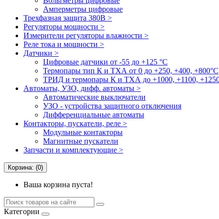
Вольтметры цифровые
Амперметры цифровые
Трехфазная защита 380В >
Регуляторы мощности >
Измерители регуляторы влажности >
Реле тока и мощности >
Датчики >
Цифровые датчики от -55 до +125 °С
Термопары тип К и ТХА от 0 до +250, +400, +800°C
ТРИД и термопары К и ТХА до +1000, +1100, +1250
Автоматы, УЗО, дифф. автоматы >
Автоматические выключатели
УЗО - устройства защитного отключения
Дифференциальные автоматы
Контакторы, пускатели, реле >
Модульные контакторы
Магнитные пускатели
Запчасти и комплектующие >
Корзина: (0)
Ваша корзина пуста!
Категории