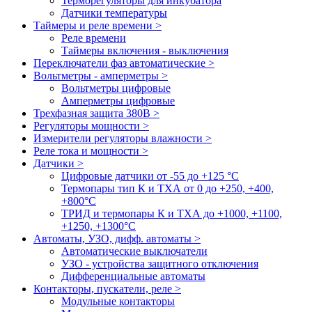
Терморегуляторы для инкубатора
Датчики температуры
Таймеры и реле времени >
Реле времени
Таймеры включения - выключения
Переключатели фаз автоматические >
Вольтметры - амперметры >
Вольтметры цифровые
Амперметры цифровые
Трехфазная защита 380В >
Регуляторы мощности >
Измерители регуляторы влажности >
Реле тока и мощности >
Датчики >
Цифровые датчики от -55 до +125 °С
Термопары тип К и ТХА от 0 до +250, +400,
+800°C
ТРИД и термопары К и ТХА до +1000, +1100,
+1250, +1300°C
Автоматы, УЗО, дифф. автоматы >
Автоматические выключатели
УЗО - устройства защитного отключения
Дифференциальные автоматы
Контакторы, пускатели, реле >
Модульные контакторы